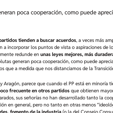
eran poca cooperación, como puede apreciarse 
 partidos tienden a buscar acuerdos
, a veces más amp
n a incorporar los puntos de vista o aspiraciones de l
lemente redunde en
unas leyes mejores, más duradera
lutas generan poca cooperación, como puede apreciarse 
s que a medida que nos distanciamos de la Transición, 
 y Aragón, parece que cuando el PP está en minoría t
poco frecuente en otros partidos
que obtienen mayoría
rados, sus señorías no han desarrollado tanto la coope
ción en general, pero no tanto en otras menos “ideol
ades, fomento de la industria
(o la del Consejo Consul