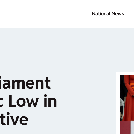
National News
liament
c Low in
tive