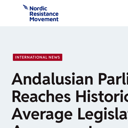
Skip
to
content
INTERNATIONAL NEWS
Andalusian Par
Reaches Histori
Average Legisla